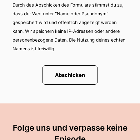
Durch das Abschicken des Formulars stimmst du zu,
Mette Marit.
dass der Wert unter "Name oder Pseudonym"
00:01:19: und dritte Thema dem ich mich heute
gespeichert wird und öffentlich angezeigt werden
allein widmen werde das wird die
kann. Wir speichern keine IP-Adressen oder andere
Kronprinzessin Victoria von Schweden sein.
personenbezogene Daten. Die Nutzung deines echten
Namens ist freiwillig.
00:01:26: Die hat nämlich vor laufenden
Kameras in Schweden Tränchen vergossen und
zwar wegen ihrer Mutter, aber nicht weil es
irgendwas Trauriges wäre sondern voll
Abschicken
Autochührung.
00:01:36: Und ich würde doch mal sagen Ich
lege los und zwar geht's um Harry und um
Archie und Lillibeth Denn die Vorbereitungen für
den Besuch in Großbritannien laufen auf
Hochtum.
Folge uns und verpasse keine
00:01:48: Bekanntlich leben Harry und Meghan
Episode