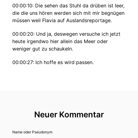
00:00:10: Die sehen das Stuhl da drüben ist leer,
die die uns hören werden sich mit mir begnügen
müssen weil Flavia auf Auslandsreportage.
00:00:20: Und ja, deswegen versuche ich jetzt
heute irgendwo hier allein das Meer oder
weniger gut zu schaukeln.
00:00:27: Ich hoffe es wird passen.
00:00:29: falls nicht könnt ihr mit Eiern nach mir
werfen natürlich nun auf dem Bildschirm und ich
würde sagen Flavia dir noch eine schöne
Aufenthalt im Ausland wo immer du bist und die
wahrscheinlich die Sonne irgendwo auf den
Bauch scheinen lässt.
Neuer Kommentar
00:00:42: nein ich weiß du bist beim Arbeiten
Name oder Pseudonym
Aber ich versuche mal einfach so ein bisschen