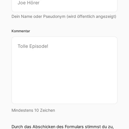
00:00:42: und wie genau?
Dein Name oder Pseudonym (wird öffentlich angezeigt)
00:00:43: es geht nämlich um die vorstehende
Royale Merli Hochsee eigentlich das Royale
Kommentar
Ereignis bis allen hin von dem Jahr.
00:00:52: Es geht um schöne Verbindungen Eine
sehr spezielle Liebesgeschichte zwischen Peter
Philips und Harriet Spurling.
00:01:04: Für die, die sich jetzt fragen, wie das
ist?
00:01:11: Peter Philops ist ein Enkel von der
verstorbenen Queen und der Sohn von der
Prinzessin Anne.
Mindestens 10 Zeichen
00:01:17: Genau!
Durch das Abschicken des Formulars stimmst du zu,