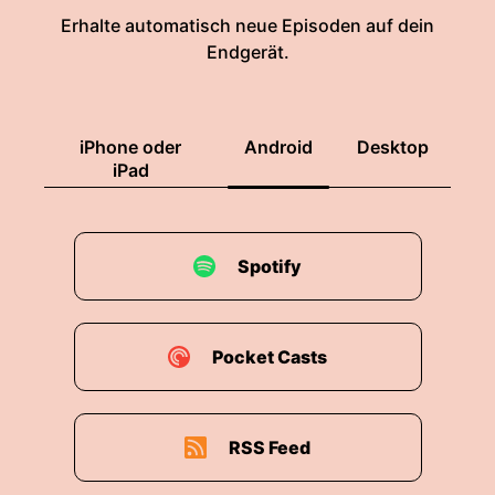
Erhalte automatisch neue Episoden auf dein
00:01:50: Woman Alive schreibt sie regelmäßig
Endgerät.
über ihren Glauben und ihr Leben als
alleinerziehende Mutter.
00:01:57: Und das ist nämlich noch speziell, Sie
iPhone oder
Android
Desktop
hat auch bereits eine Tochter die nämlich glaube
iPad
ich dreizehn
00:02:02: ist.
Spotify
00:02:02: Ganz genau, ganz genau!
00:02:04: Also was diese beiden einhängt,
Pocket Casts
sagen wir mal so wie es so spannend ist... Was
diese beiden total separiert, dass er eben der
Anker von Queen war also immer noch.
RSS Feed
00:02:19: Sie ist vorhin mit einem Fitness-Trail.