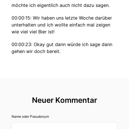
möchte ich eigentlich auch nicht dazu sagen.
00:00:15: Wir haben uns letzte Woche darüber
unterhalten und ich wollte einfach mal zeigen
wie viel viel Bier ist!
00:00:23: Okay gut dann würde ich sage dann
gehen wir doch bereit.
00:00:27: Außerdem geht's auch ums trinken
weil wir haben hier heute noch ein besonderes
Thema über das wir uns unterhalten werden,
nämlich um eine Feier und da wird sicherlich
auch Bier fließen in Strömen?
Neuer Kommentar
00:00:37: Ja vielleicht auch Gin Tonic, vielleicht
auch Champagner.
Name oder Pseudonym
00:00:40: Ich würde sagen Champagner.