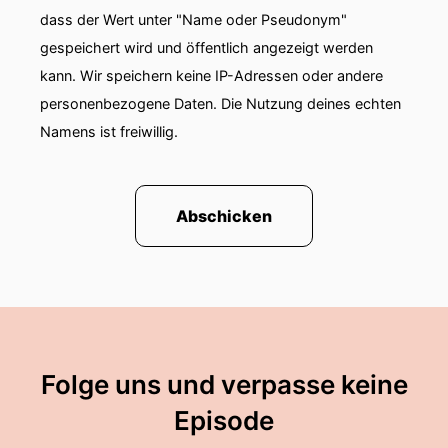
00:01:17: Und er war der älteste Anker und der
dass der Wert unter "Name oder Pseudonym"
lieblingsanker der Queen Elizabeth II.
gespeichert wird und öffentlich angezeigt werden
kann. Wir speichern keine IP-Adressen oder andere
00:01:24: Und sie, eine Kinderkranken-
Schwester.
personenbezogene Daten. Die Nutzung deines echten
Namens ist freiwillig.
00:01:27: Ohne Adeligen Wurzeln ohne Adelige
Vergangenheit.
00:01:33: Kein Social Media Star, kein Slammer
Abschicken
Girl, keine rote Teppichfrau... ...sondern
Kinderkrankenschwester!
00:01:40: Das zum einen und zum anderen
vielleicht noch ein bisschen was Spezielles.
00:01:44: Sie ist nämlich Autorin und zwar für
Folge uns und verpasse keine
ein christliches Lifestyle Magazin.
Episode
00:01:49: Also so etwas gibt es anscheinend?